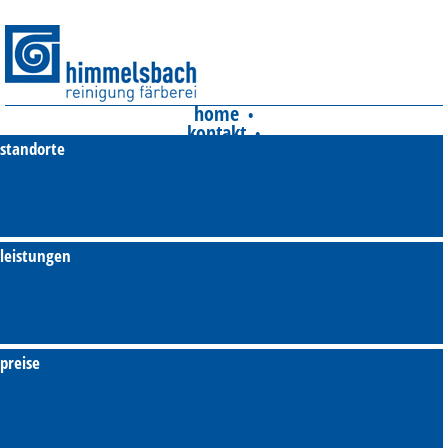
home
•
kontakt
•
standorte
unsere agb's
•
impressum
•
datenschutz
•
presse
leistungen
preise