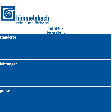
home
•
kontakt
•
standorte
unsere agb's
•
impressum
•
datenschutz
•
presse
leistungen
preise