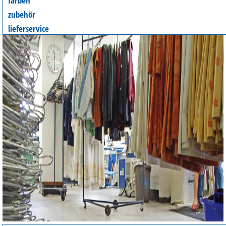
färben
zubehör
lieferservice